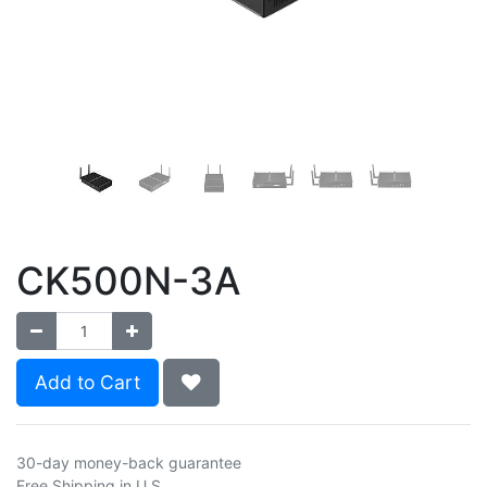
CK500N-3A
Add to Cart
30-day money-back guarantee
Free Shipping in U.S.