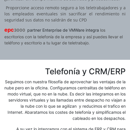
Proporcione acceso remoto seguro a los teletrabajadores y a
los empleados eventuales sin sacrificar el rendimiento ni
seguridad sus datos no saldrán de su CPD
epc
3000
partner Enterprise de VMWare integra
los
escritorios con la telefonía de la empresa y así puedes llevar el
teléfono y escritorio a tu lugar de teletrabajo.
Telefonía y CRM/ERP
Seguimos con nuestra filosofía de aprovechar las ventajas de la
nube pero en la oficina. Configuramos centralitas de teléfono en
modo virtual, que no en la nube. Es decir las integramos en los
servidores virtuales y las llamadas entre despacho no viajan a
la nube con lo que se agilizan y reducimos el trafico en
Internet. Abaratamos los costes de telefonía y simplificamos el
cableado en los despachos.
A su vez lo integramos con el sistema de ERP y CRM para