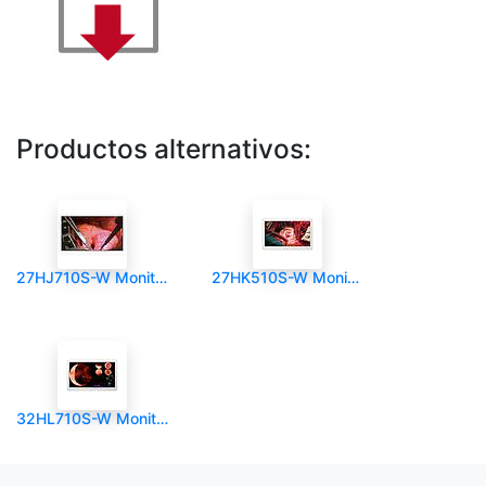
Productos alternativos:
27HJ710S-W Monitor Quirúrgico 27" 4K
27HK510S-W Monitor Quirúrgico 27" 8MP
32HL710S-W Monitor Quirúrgico 32" 8MP